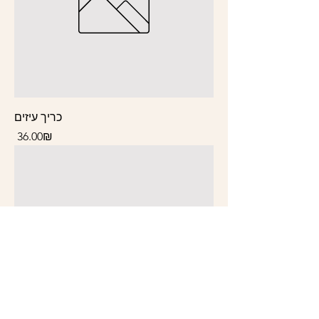
כריך עיזים
Price
‏36.00 ‏₪